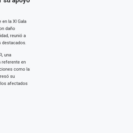
r su apoyo
 en la XI Gala
con daño
idad, reunió a
os destacados.
R, una
 referente en
aciones como la
presó su
 los afectados