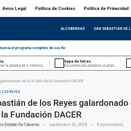
Aviso Legal
Politica de Cookies
Política de Privacidad
ALCOBENDAS
SAN SEBASTIÁN DE 
nuncia el programa completo de sus fiestas
ia.
Sopa de letras.
nar la palabra en 6 intentos.
Encuentra las palabras ocultas.
galardonado en la XI Gala de la Fundación DACER
E LOS REYES
astián de los Reyes galardonado e
 la Fundación DACER
iario.
ario en nivel medio.
ro Doldán De Cáceres
septiembre 26, 2024
0 comentarios