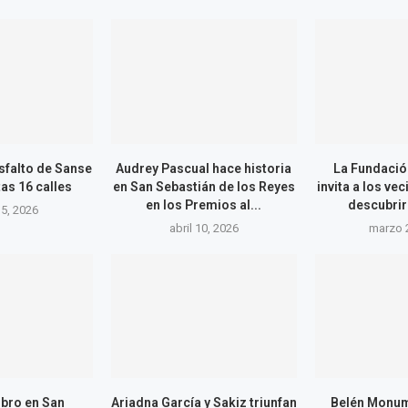
sfalto de Sanse
Audrey Pascual hace historia
La Fundació
tas 16 calles
en San Sebastián de los Reyes
invita a los ve
en los Premios al...
descubrir 
5, 2026
abril 10, 2026
marzo 
ibro en San
Ariadna García y Sakiz triunfan
Belén Monum