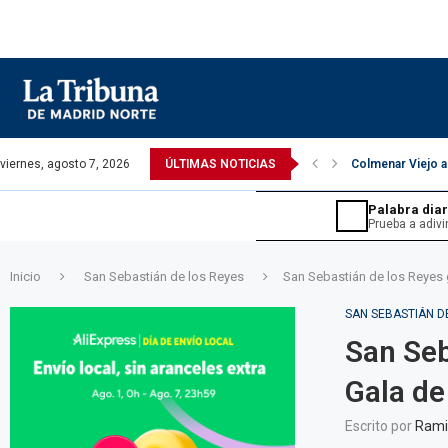
viernes, agosto 7, 2026
ÚLTIMAS NOTICIAS
Colmenar Viejo a
Palabra diar
JUEGOS ›
Prueba a adivi
Inicio
San Sebastián de los Reyes
San Sebastián de los Reyes 
SAN SEBASTIÁN D
San Seb
Gala de
Sopa de letras.
Sudoku d
 en 6 intentos.
Encuentra las palabras ocultas.
Tu reto di
Escrito por
Rami