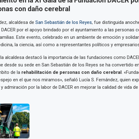
iento en la XI Gala de la Fundación DACER po
onas con daño cerebral
dez, alcaldesa de
San Sebastián de los Reyes
, fue distinguida anoche
n DACER por el apoyo brindado por el ayuntamiento a las personas 
familias. Este evento, celebrado en un ambiente de emoción y solidar
edicina, la ciencia, así como a representantes políticos y empresari
, la alcaldesa destacó la importancia de las fundaciones como DACE
e desde su sede en San Sebastián de los Reyes se ha convertido en
bito de la
rehabilitación de personas con daño cerebral
. «Fund
espejo en el que nos miramos», señaló Lucía S. Fernández, quien ex
y admiración por la labor de DACER en mejorar la calidad de vida de