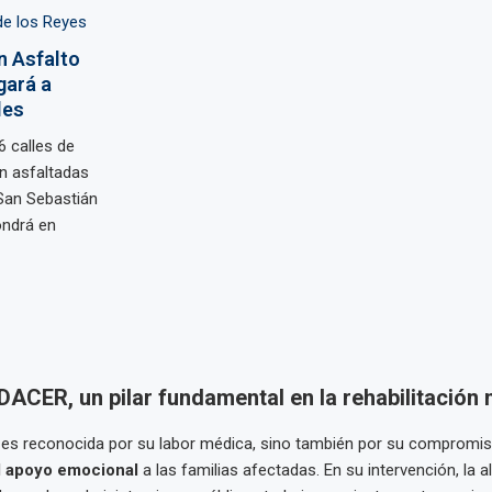
de los Reyes
n Asfalto
gará a
les
6 calles de
n asfaltadas
San Sebastián
ondrá en
ACER, un pilar fundamental en la rehabilitación 
es reconocida por su labor médica, sino también por su compromis
l apoyo emocional
a las familias afectadas. En su intervención, la a