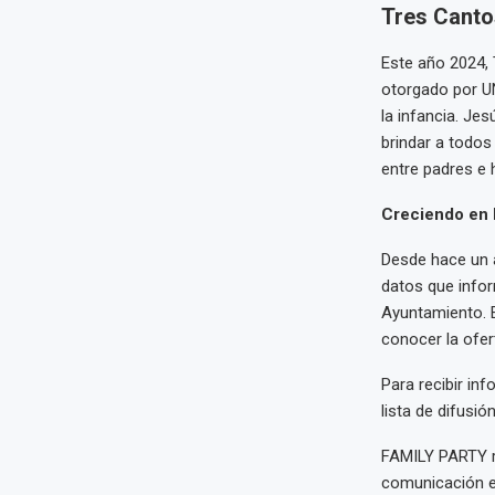
Tres Canto
Este año 2024, 
otorgado por U
la infancia. Je
brindar a todos
entre padres e h
Creciendo en 
Desde hace un a
datos que infor
Ayuntamiento. E
conocer la ofert
Para recibir in
lista de difusió
FAMILY PARTY re
comunicación en