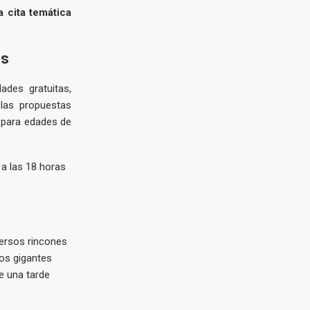
a cita temática
os
ades gratuitas,
 las propuestas
s para edades de
a las 18 horas
versos rincones
gos gigantes
e una tarde