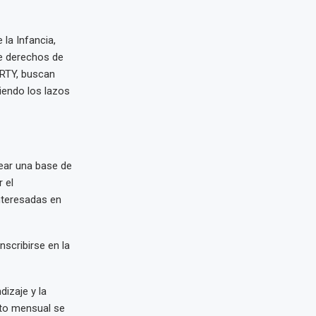
la Infancia,
e derechos de
ARTY, buscan
ciendo los lazos
rear una base de
 el
nteresadas en
nscribirse en la
izaje y la
nto mensual se