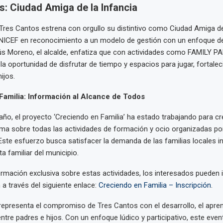
s: Ciudad Amiga de la Infancia
Tres Cantos estrena con orgullo su distintivo como Ciudad Amiga de 
NICEF en reconocimiento a un modelo de gestión con un enfoque d
sús Moreno, el alcalde, enfatiza que con actividades como FAMILY P
 la oportunidad de disfrutar de tiempo y espacios para jugar, fortale
ijos.
Familia: Información al Alcance de Todos
ño, el proyecto ‘Creciendo en Familia’ ha estado trabajando para c
ma sobre todas las actividades de formación y ocio organizadas por
ste esfuerzo busca satisfacer la demanda de las familias locales i
a familiar del municipio.
formación exclusiva sobre estas actividades, los interesados pueden i
n a través del siguiente enlace:
Creciendo en Familia – Inscripción
.
presenta el compromiso de Tres Cantos con el desarrollo, el aprend
tre padres e hijos. Con un enfoque lúdico y participativo, este eve