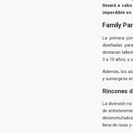
llevará a cabo
imperdible en 
Family Par
La primera jor
diseñadas para
destacan taller
3 a 10 años, y 
Además, los asi
y sumergirse en
Rincones d
La diversión no
de entretenimie
desenchufados e
llena de risas y 