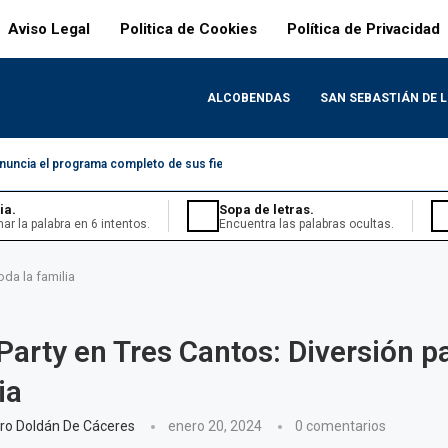
Aviso Legal
Politica de Cookies
Política de Privacidad
ALCOBENDAS
SAN SEBASTIÁN DE 
nuncia el programa completo de sus fiestas
ia.
Sopa de letras.
nar la palabra en 6 intentos.
Encuentra las palabras ocultas.
oda la familia
Party en Tres Cantos: Diversión p
ia
iario.
ario en nivel medio.
ro Doldán De Cáceres
enero 20, 2024
0 comentarios