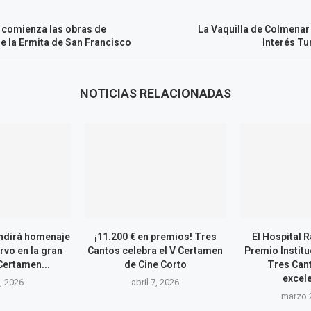
 comienza las obras de
La Vaquilla de Colmenar 
de la Ermita de San Francisco
Interés Tu
NOTICIAS RELACIONADAS
ndirá homenaje
¡11.200 € en premios! Tres
El Hospital 
vo en la gran
Cantos celebra el V Certamen
Premio Instit
Certamen...
de Cine Corto
Tres Can
excele
7, 2026
abril 7, 2026
marzo 