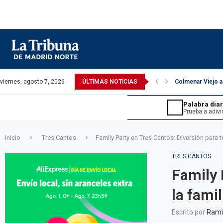
viernes, agosto 7, 2026
ÚLTIMAS NOTICIAS
Colmenar Viejo a
Palabra diar
JUEGOS ›
Prueba a adivi
Inicio
Tres Cantos
Family Party en Tres Cantos: Diversión para t
TRES CANTOS
Family 
la famil
Sopa de letras.
Sudoku d
 en 6 intentos.
Encuentra las palabras ocultas.
Tu reto di
Escrito por
Rami