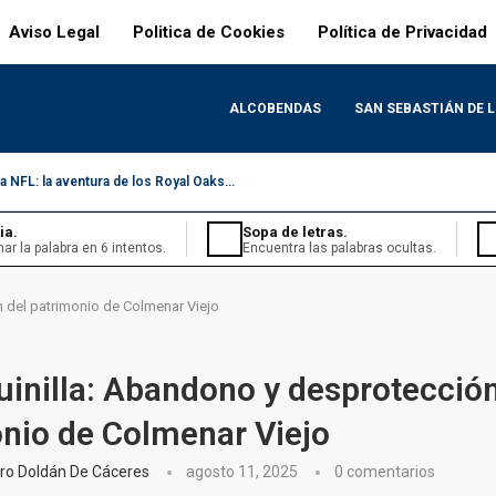
Aviso Legal
Politica de Cookies
Política de Privacidad
ALCOBENDAS
SAN SEBASTIÁN DE 
 NFL: la aventura de los Royal Oaks...
ia.
Sopa de letras.
nar la palabra en 6 intentos.
Encuentra las palabras ocultas.
 del patrimonio de Colmenar Viejo
inilla: Abandono y desprotección
nio de Colmenar Viejo
iario.
ario en nivel medio.
ro Doldán De Cáceres
agosto 11, 2025
0 comentarios