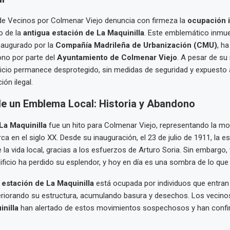
de Vecinos por Colmenar Viejo denuncia con firmeza la
ocupación i
io de la
antigua estación de La Maquinilla
. Este emblemático inmue
naugurado por la
Compañía Madrileña de Urbanización (CMU)
, ha
no por parte del
Ayuntamiento de Colmenar Viejo
. A pesar de su
dificio permanece desprotegido, sin medidas de seguridad y expuesto 
ón ilegal.
 de un Emblema Local: Historia y Abandono
La Maquinilla
fue un hito para Colmenar Viejo, representando la m
ca en el siglo XX. Desde su inauguración, el 23 de julio de 1911, la e
e la vida local, gracias a los esfuerzos de Arturo Soria. Sin embargo,
ificio ha perdido su esplendor, y hoy en día es una sombra de lo que 
a
estación de La Maquinilla
está ocupada por individuos que entran
eriorando su estructura, acumulando basura y desechos. Los vecinos
inilla
han alertado de estos movimientos sospechosos y han confi