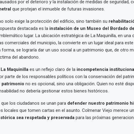
ausados por el deterioro y la instalación de medidas de seguridad,
metral
que protejan el inmueble de futuras invasiones.
o solo exige la protección del edificio, sino también su
rehabilitaci
ropuesta destacada es la
instalación de un Museo del Bordado d
blemático lugar. La ubicación estratégica de La Maquinilla, en una d
as comerciales del municipio, la convierte en un lugar ideal para est
ta forma, se lograría dar un uso social a un patrimonio que, de otro 
íctima del abandono.
e
La Maquinilla
es un reflejo claro de la
incompetencia instituciona
r parte de los responsables políticos con la conservación del patrim
 patrimonio
no es opcional, sino una obligación. Quien no esté disp
sabilidad no debería gestionar estos bienes históricos.
 que los ciudadanos se unan para
defender nuestro patrimonio hi
es locales que tomen cartas en el asunto. Colmenar Viejo merece u
istórica sea respetada y preservada
para las próximas generacion