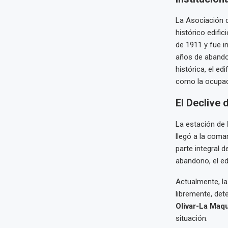
La Asociación 
histórico edific
de 1911 y fue i
años de abando
histórica, el e
como la ocupaci
El Declive
La estación de
llegó a la comar
parte integral d
abandono, el ed
Actualmente, l
libremente, det
Olivar-La Maqu
situación.