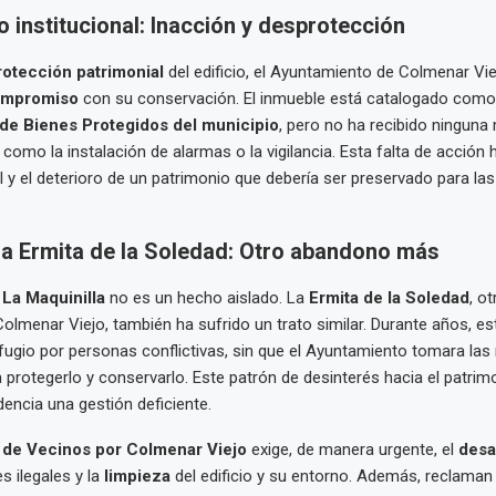
 institucional: Inacción y desprotección
rotección patrimonial
del edificio, el Ayuntamiento de Colmenar Vi
compromiso
con su conservación. El inmueble está catalogado como 
de Bienes Protegidos del municipio
, pero no ha recibido ninguna
 como la instalación de alarmas o la vigilancia. Esta falta de acción 
l y el deterioro de un patrimonio que debería ser preservado para las
 la Ermita de la Soledad: Otro abandono más
e
La Maquinilla
no es un hecho aislado. La
Ermita de la Soledad
, ot
Colmenar Viejo, también ha sufrido un trato similar. Durante años, e
gio por personas conflictivas, sin que el Ayuntamiento tomara las
 protegerlo y conservarlo. Este patrón de desinterés hacia el patrimo
dencia una gestión deficiente.
 de Vecinos por Colmenar Viejo
exige, de manera urgente, el
desa
s ilegales y la
limpieza
del edificio y su entorno. Además, reclaman