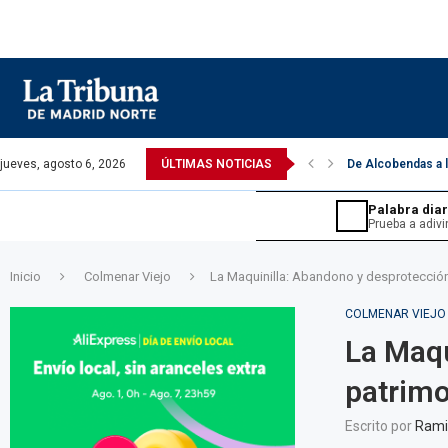
jueves, agosto 6, 2026
ÚLTIMAS NOTICIAS
De Alcobendas a la
Palabra diar
JUEGOS ›
Prueba a adivi
Inicio
Colmenar Viejo
La Maquinilla: Abandono y desprotección
COLMENAR VIEJO
La Maqu
patrimo
Sopa de letras.
Sudoku d
 en 6 intentos.
Encuentra las palabras ocultas.
Tu reto di
Escrito por
Rami