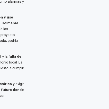
 como
alarmas
y
ón y uso
e Colmenar
e las
e proyecto
modo, podría
l
y la
falta de
onio local. La
uesto a cumplir
stórico
y exigir
n
futuro donde
es.