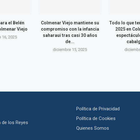
ara el Belén
Colmenar Viejo mantiene su
Todo lo que te
olmenar Viejo
compromiso con la infancia
2025 en Col
saharaui tras casi 30 años
espectácul
 16, 2025
de...
cabalg
diciembre 15, 2025
diciembr
Política de Privacidad
Política de Cookies
 de los Reyes
Quienes Somos