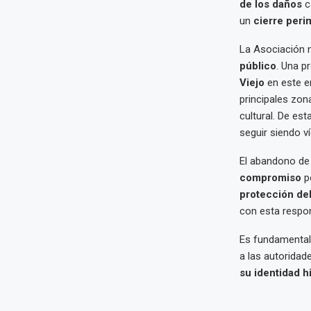
de los daños
c
un
cierre peri
La Asociación n
público
. Una p
Viejo
en este em
principales zon
cultural. De es
seguir siendo v
El abandono d
compromiso
po
protección del
con esta respon
Es fundamental
a las autoridad
su identidad h